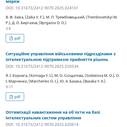
мереж
DOI: 10.31673/2412-9070.2025.024101
В. Ф. Заїка, (Zaika V. F.), М. П. Трембовецький, (Trembovetskyi M.
P.), Д. О. Биргазов, (Byrgazov D. O.)
3-8
pdf
Ситуаційне управління військовими підрозділами з
інтелектуальною підтримкою прийняття рішень
DOI: 10.31673/2412-9070.2025.020534
Я. І. Корнага, (Kornaga Y. I.), М. О. Солдатова, (Soldatova M. O.), О.
І. Марченко, (Marchenko O. I.), Ю. А. Базака, (Bazaka Y. A.)
9-17
pdf
Оптимізації навантаження на об'єкти на базі
інтелектуальних систем управління
DOI: 10.31673/2412-9070.2025.020614