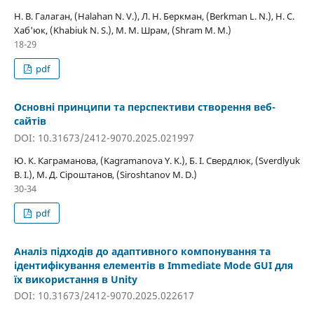
Н. В. Галаган, (Halahan N. V.), Л. Н. Беркман, (Berkman L. N.), Н. С.
Хаб'юк, (Khabiuk N. S.), М. М. Шрам, (Shram M. M.)
18-29
pdf
Основні принципи та перспективи створення веб-
сайтів
DOI: 10.31673/2412-9070.2025.021997
Ю. К. Каграманова, (Kagramanova Y. K.), Б. І. Свердлюк, (Sverdlyuk
B. I.), М. Д. Сіроштанов, (Siroshtanov M. D.)
30-34
pdf
Аналіз підходів до адаптивного компонування та
ідентифікування елементів в Immediate Mode GUI для
їх використання в Unity
DOI: 10.31673/2412-9070.2025.022617