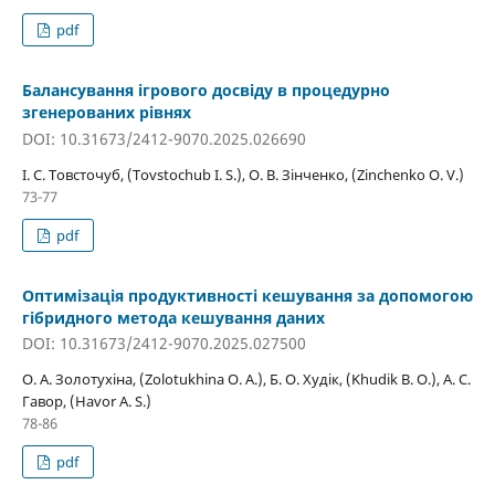
pdf
Балансування ігрового досвіду в процедурно
згенерованих рівнях
DOI: 10.31673/2412-9070.2025.026690
І. С. Товсточуб, (Tovstochub I. S.), О. В. Зінченко, (Zinchenko O. V.)
73-77
pdf
Оптимізація продуктивності кешування за допомогою
гібридного метода кешування даних
DOI: 10.31673/2412-9070.2025.027500
О. А. Золотухіна, (Zolotukhina O. A.), Б. О. Худік, (Khudik B. O.), А. С.
Гавор, (Havor A. S.)
78-86
pdf