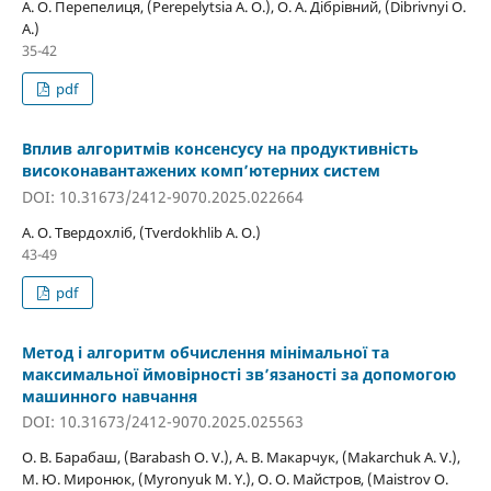
А. О. Перепелиця, (Perepelytsia A. O.), О. А. Дібрівний, (Dibrivnyi O.
A.)
35-42
pdf
Вплив алгоритмів консенсусу на продуктивність
високонавантажених комп’ютерних систем
DOI: 10.31673/2412-9070.2025.022664
А. О. Твердохліб, (Tverdokhlib A. O.)
43-49
pdf
Метод і алгоритм обчислення мінімальної та
максимальної ймовірності зв’язаності за допомогою
машинного навчання
DOI: 10.31673/2412-9070.2025.025563
О. В. Барабаш, (Barabash O. V.), А. В. Макарчук, (Makarchuk A. V.),
М. Ю. Миронюк, (Myronyuk M. Y.), О. О. Майстров, (Maistrov O.