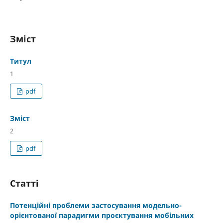
Зміст
Титул
1
pdf
Зміст
2
pdf
Статті
Потенційні проблеми застосування модельно-
орієнтованої парадигми проєктування мобільних