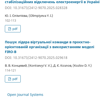
стабілізаційних відключень електроенергії в Україні
DOI: 10.31673/2412-9070.2025.028328
Ю. І. Олімпієва, (Olimpiyeva Y. I.)
102-113
pdf
Пошук лідера віртуальної команди в проєктно-
орієнтованій організації з використанням моделі
FIRO-B
DOI: 10.31673/2412-9070.2025.029618
В. В. Концевий, (Kontsevyi V. V.), Д. Є. Козлов, (Kozlov D. Y.)
114-121
pdf
Open Journal Systems