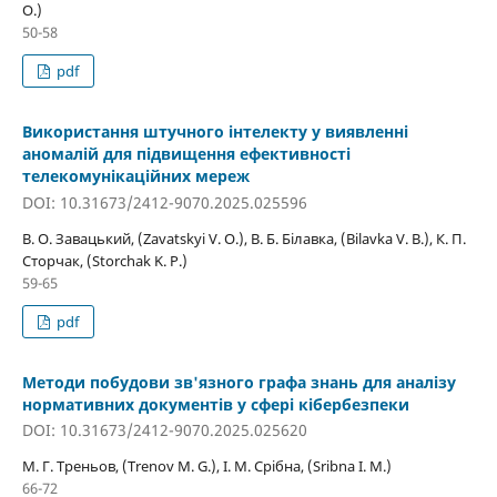
O.)
50-58
pdf
Використання штучного інтелекту у виявленні
аномалій для підвищення ефективності
телекомунікаційних мереж
DOI: 10.31673/2412-9070.2025.025596
В. О. Завацький, (Zavatskyi V. O.), В. Б. Білавка, (Bilavka V. B.), К. П.
Сторчак, (Storchak K. P.)
59-65
pdf
Методи побудови зв'язного графа знань для аналізу
нормативних документів у сфері кібербезпеки
DOI: 10.31673/2412-9070.2025.025620
М. Г. Треньов, (Trenov M. G.), І. М. Срібна, (Sribna I. M.)
66-72