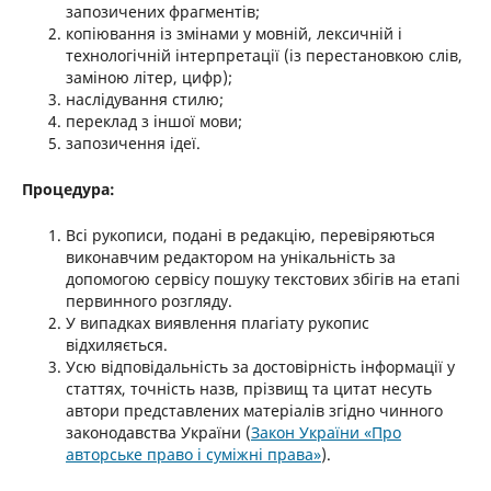
запозичених фрагментів;
копіювання із змінами у мовній, лексичній і
технологічній інтерпретації (із перестановкою слів,
заміною літер, цифр);
наслідування стилю;
переклад з іншої мови;
запозичення ідеї.
Процедура:
Всі рукописи, подані в редакцію, перевіряються
виконавчим редактором на унікальність за
допомогою сервісу пошуку текстових збігів на етапі
первинного розгляду.
У випадках виявлення плагіату рукопис
відхиляється.
Усю відповідальність за достовірність інформації у
статтях, точність назв, прізвищ та цитат несуть
автори представлених матеріалів згідно чинного
законодавства України (
Закон України «Про
авторське право і суміжні права»
).