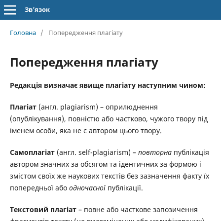
Зв’язок
Головна
/
Попередження плагіату
Попередження плагіату
Редакція визначає явище плагіату наступним чином:
Плагіат
(англ. plagiarism) – оприлюднення
(опублікування), повністю або частково, чужого твору під
іменем особи, яка не є автором цього твору.
Самоплагіат
(англ. self-plagiarism) –
повторна
публікація
автором значних за обсягом та ідентичних за формою і
змістом своїх же наукових текстів без зазначення факту їх
попередньої або
одночасної
публікації.
Текстовий плагіат
– повне або часткове запозичення