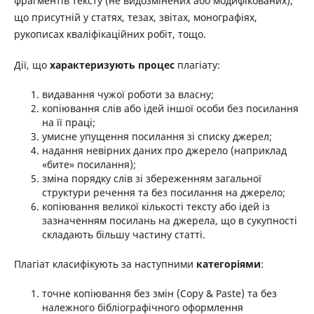
фрагментів тексту (не видозмінених або модифікованих),
що присутній у статях, тезах, звітах, монографіях,
рукописах кваліфікаційних робіт, тощо.
Дії, що
характеризують процес
плагіату:
видавання чужої роботи за власну;
копіювання слів або ідей іншої особи без посилання
на її праці;
умисне упущення посилання зі списку джерел;
надання невірних даних про джерело (наприклад
«бите» посилання);
зміна порядку слів зі збереженням загальної
структури речення та без посилання на джерело;
копіювання великої кількості тексту або ідей із
зазначенням посилань на джерела, що в сукупності
складають більшу частину статті.
Плагіат класифікують за наступними
категоріями
:
точне копіювання без змін (Copy & Paste) та без
належного бібліографічного оформлення