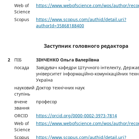
Web of
https://www.webofscience.com/wos/author/reco
Science
Scopus
https://www.scopus.com/authid/detail.uri?
authorId=35868188400
Заступник головного редактора
2
ПІБ
ЗІНЧЕНКО Ольга Валеріївна
посада
Завідувач кафедри Штучного інтелекту, Держа
університет інформаційно-комунікаційних техн
Україна
науковий
Доктор технічних наук
ступінь
вчене
професор
звання
ORCID
https://orcid.org/0000-0002-3973-7814
Web of
https://www.webofscience.com/wos/author/reco
Science
Scopus
https://www.scopus.com/authid/detail.uri?