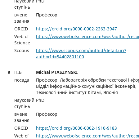
науковий
PhD
ступінь
вчене
Професор
звання
ORCID
https://orcid.org/0000-0002-2263-3947
Web of
https://www.webofscience.com/wos/author/reco
Science
Scopus
https://www.scopus.com/authid/detail.uri?
authorId=54402801100
9
ПІБ
Michal PTASZYNSKI
посада
Професор. Лабораторія обробки текстової інфор
Відділ інформаційно-комунікаційної інженерії,
Технологічний інститут Кітамі, Японія
науковий
PhD
ступінь
вчене
Професор
звання
ORCID
https://orcid.org/0000-0002-1910-9183
Web of
https://www.webofscience.com/wos/author/reco