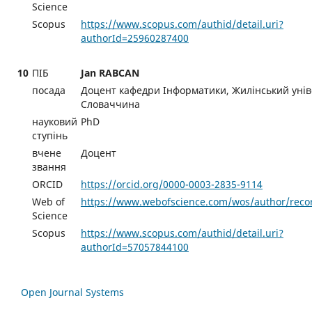
Science
Scopus
https://www.scopus.com/authid/detail.uri?
authorId=25960287400
10
ПІБ
Jan RABCAN
посада
Доцент кафедри Інформатики, Жилінський унів
Словаччина
науковий
PhD
ступінь
вчене
Доцент
звання
ORCID
https://orcid.org/0000-0003-2835-9114
Web of
https://www.webofscience.com/wos/author/reco
Science
Scopus
https://www.scopus.com/authid/detail.uri?
authorId=57057844100
Open Journal Systems