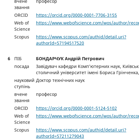
вчене
професор
звання
ORCID
https://orcid.org/0000-0001-7706-3155
Web of
https://www.webofscience.com/wos/author/reco
Science
Scopus
https://www.scopus.com/authid/detail.uri?
authorId=57194517520
6
ПІБ
БОНДАРЧУК Андрій Петрович
посада
Завідувач кафедри Комп’ютерних наук, Київсь
столичний університет імені Бориса Грінченка,
науковий
Доктор технічних наук
ступінь
вчене
професор
звання
ORCID
https://orcid.org/0000-0001-5124-5102
Web of
https://www.webofscience.com/wos/author/reco
Science
Scopus
https://www.scopus.com/authid/detail.uri?
authorId=57211279043