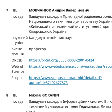
7
ПІБ
МОВЧАНЮК Андрій Валерійович
посада
Завідувач кафедри Прикладної радіоелектроні
Національного технічного університету Україн
«Київський політехнічний інститут імені Ігоря
Сікорського», Україна
науковий
Кандидат технічних наук
ступінь
вчене
професор
звання
ORCID
https://orcid.org/0000-0003-2901-0424
Web of
https://www.webofscience.com/wos/author/reco
Science
Scopus
https://www.scopus.com/authid/detail.uri?
authorId=57192677873
8
ПІБ
Nikolaj GORANIN
посада
Завідувач кафедри Інформаційних систем, Віл
технічний університет імені Гедимінаса, Литва