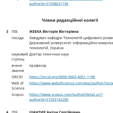
authorId=57208631196
Члени редакційної колегії
3
ПІБ
ЖЕБКА Вікторія Вікторівна
посада
Завідувач кафедри Технологій цифрового розви
Державний університет інформаційно-комунік
технологій, Україна
науковий
Доктор технічних наук
ступінь
вчене
професор
звання
ORCID
https://orcid.org/0000-0003-4051-1190
Web of
https://www.webofscience.com/wos/author/reco
Science
Scopus
https://www.scopus.com/authid/detail.uri?
authorId=57203142200
4
ПІБ
ШАНТИР Антон Сергійович