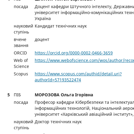
посада
Доцент кафедри Штучного інтелекту, Державн
університет інформаційно-комунікаційних техн
Україна
науковий
Кандидат технічних наук
ступінь
вчене
доцент
звання
ORCID
https://orcid.org/0000-0002-0466-3659
Web of
https://www.webofscience.com/wos/author/reco
Science
Scopus
https://www.scopus.com/authid/detail.uri?
authorId=57193522474
5
ПІБ
МОРОЗОВА Ольга Ігорівна
посада
Професор кафедри Кібербезпеки та інтелектуа
інформаційних технологій, Національний аеро
університет «Харківський авіаційний інститут»,
науковий
Доктор технічних наук
ступінь