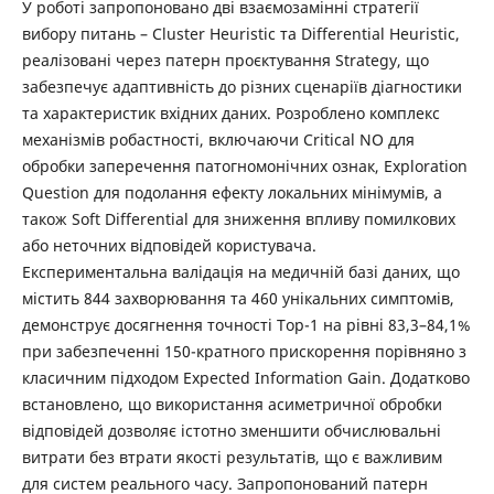
У роботі запропоновано дві взаємозамінні стратегії
вибору питань – Cluster Heuristic та Differential Heuristic,
реалізовані через патерн проєктування Strategy, що
забезпечує адаптивність до різних сценаріїв діагностики
та характеристик вхідних даних. Розроблено комплекс
механізмів робастності, включаючи Critical NO для
обробки заперечення патогномонічних ознак, Exploration
Question для подолання ефекту локальних мінімумів, а
також Soft Differential для зниження впливу помилкових
або неточних відповідей користувача.
Експериментальна валідація на медичній базі даних, що
містить 844 захворювання та 460 унікальних симптомів,
демонструє досягнення точності Top-1 на рівні 83,3–84,1%
при забезпеченні 150-кратного прискорення порівняно з
класичним підходом Expected Information Gain. Додатково
встановлено, що використання асиметричної обробки
відповідей дозволяє істотно зменшити обчислювальні
витрати без втрати якості результатів, що є важливим
для систем реального часу. Запропонований патерн