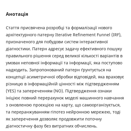
Анотація
Стаття присвячена розробці та формалізації нового
архітектурного патерну Iterative Refinement Funnel (IRF),
призначеного для побудови систем інтерактивної
діагностики. Патерн адресує задачу ефективного пошуку
правильного рішення серед великої кількості варіантів в
умовах неповної інформації та інформації, яка поступово
надходить. Запропонований патерн ґрунтується на
концепції асиметричної обробки відповідей, яка враховує
різницю в інформаційній цінності між підтвердженням
(YES) та запереченням (NO). Підтвердження ознаки
ініціює повний перерахунок моделі машинного навчання
з оновленою проєкцією на карту, що самоорганізується,
та переранжуванням гіпотез нейронною мережею, тоді
як заперечення дозволяє продовжити поточну
діагностичну фазу без витратних обчислень.