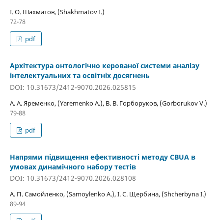
І. О. Шахматов, (Shakhmatov I.)
72-78
pdf
Архітектура онтологічно керованої системи аналізу
інтелектуальних та освітніх досягнень
DOI: 10.31673/2412-9070.2026.025815
А. А. Яременко, (Yaremenko A.), В. В. Горборуков, (Gorborukov V.)
79-88
pdf
Напрями підвищення ефективності методу CBUA в
умовах динамічного набору тестів
DOI: 10.31673/2412-9070.2026.028108
А. П. Самойленко, (Samoylenko A.), І. С. Щербина, (Shcherbyna I.)
89-94