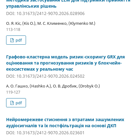
управлінських рішень
DOI: 10.31673/2412-9070.2026.028906
О. Я. Кіс, (Kis O.), М. С. Клименко, (Klymenko M.)
113-118
pdf
Графово-кластерна модель ризик-скорингу GRX для
оцінювання та прогнозування ризиків у блокчейн-
екосистемах у реальному час
DOI: 10.31673/2412-9070.2026.024502
А. О. Гашко, (Hashko A.), О. В. Дробик, (Drobyk O.)
119-127
pdf
Нейромережеве стиснення з втратами зашумлених
аудіосигналів та їх постфільтрація на основі ДКП
DOI: 10.31673/2412-9070.2026.023601