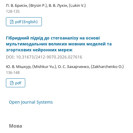
П. В. Брисін, (Brysin P.), В. В. Лукін, (Lukin V.)
128-135
pdf (English)
Гібридний підхід до стегоаналізу на основі
мультимодальних великих мовних моделей та
згорткових нейронних мереж
DOI: 10.31673/2412-9070.2026.027616
Ю. В. Мішкур, (Mishkur Yu.), О. С. Захарченко, (Zakharchenko O.)
136-148
pdf
Open Journal Systems
Мова