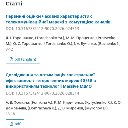
Статті
Первинні оцінки часових характеристик
телекомунікаційної мережі з комутацією каналів
DOI: 10.31673/2412-9070.2026.024513
Я. І. Торошанко, (Toroshanko Ya.), М. М. Проценко, (Protsenko
M.), О. С. Торошанко, (Toroshanko O.), І. А. Бученко, (Buchenko I.)
3-12
pdf (English)
Дослідження та оптимізація спектральної
ефективності гетерогенних мереж 4G/5G з
використанням технології Massive MIMO
DOI: 10.31673/2412-9070.2026.028314
А. В. Фомкіна, (Fomkina A.), Р. М. Кириченко, (Kyrychenko R.), К. О.
Домрачева, (Domracheva K.), Д. В. Миронов, (Myronov D.)
13-18
pdf