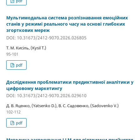
pdf
Мультимодальна система розпізнавання емоційних
станів у режимі реального часу на основі глибоких
згорткових мереж
DOI: 10.31673/2412-9070.2026.026805
Т. М. Кисіль, (Kysil T.)
95-101
pdf
Дослідження проблематики предиктивної аналітики у
цифровому маркетингу
DOI: 10.31673/2412-9070.2026.029610
Д. В. Яценко, (Yatsenko D.), В. С. Садовенко, (Sadovenko V.)
102-112
pdf
Методика застосування LLM для підтримки прийняття