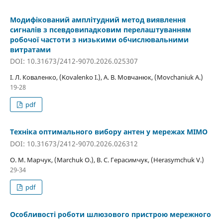
Модифікований амплітудний метод виявлення
сигналів з псевдовипадковим перелаштуванням
робочої частоти з низькими обчислювальними
витратами
DOI: 10.31673/2412-9070.2026.025307
І. Л. Коваленко, (Kovalenko I.), А. В. Мовчанюк, (Movchaniuk A.)
19-28
pdf
Техніка оптимального вибору антен у мережах MIMO
DOI: 10.31673/2412-9070.2026.026312
О. М. Марчук, (Marchuk O.), В. С. Герасимчук, (Herasymchuk V.)
29-34
pdf
Особливості роботи шлюзового пристрою мережного