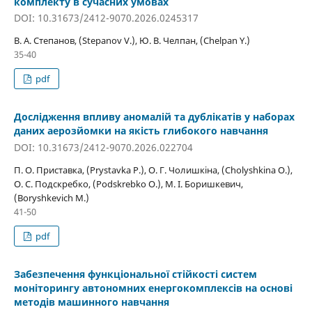
комплекту в сучасних умовах
DOI: 10.31673/2412-9070.2026.0245317
В. А. Степанов, (Stepanov V.), Ю. В. Челпан, (Chelpan Y.)
35-40
pdf
Дослідження впливу аномалій та дублікатів у наборах
даних аерозйомки на якість глибокого навчання
DOI: 10.31673/2412-9070.2026.022704
П. О. Приставка, (Prystavka P.), О. Г. Чолишкіна, (Cholyshkina O.),
О. С. Подскребко, (Podskrebko O.), М. І. Боришкевич,
(Boryshkevich M.)
41-50
pdf
Забезпечення функціональної стійкості систем
моніторингу автономних енергокомплексів на основі
методів машинного навчання