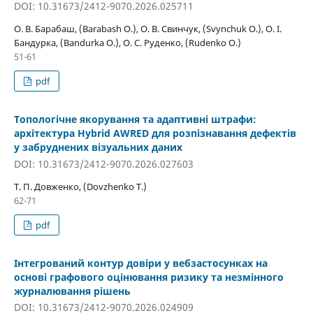
DOI: 10.31673/2412-9070.2026.025711
О. В. Барабаш, (Barabash O.), О. В. Свинчук, (Svynchuk O.), О. І.
Бандурка, (Bandurka O.), О. С. Руденко, (Rudenko O.)
51-61
pdf
Топологічне якорування та адаптивні штрафи:
архітектура Hybrid AWRED для розпізнавання дефектів
у забруднених візуальних даних
DOI: 10.31673/2412-9070.2026.027603
Т. П. Довженко, (Dovzhenko T.)
62-71
pdf
Інтегрований контур довіри у вебзастосунках на
основі графового оцінювання ризику та незмінного
журналювання рішень
DOI: 10.31673/2412-9070.2026.024909