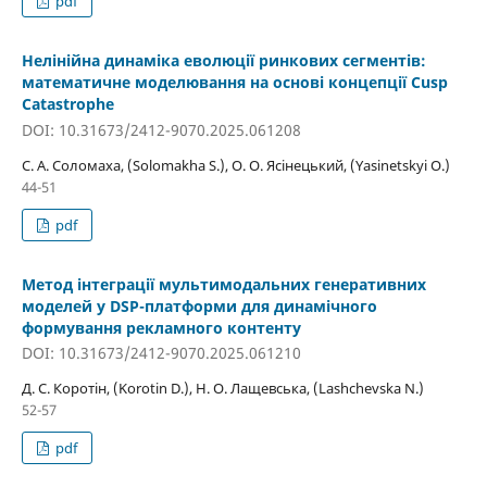
pdf
Нелінійна динаміка еволюції ринкових сегментів:
математичне моделювання на основі концепції Cusp
Catastrophe
DOI: 10.31673/2412-9070.2025.061208
С. А. Соломаха, (Solomakha S.), О. О. Ясінецький, (Yasinetskyi O.)
44-51
pdf
Метод інтеграції мультимодальних генеративних
моделей у DSP-платформи для динамічного
формування рекламного контенту
DOI: 10.31673/2412-9070.2025.061210
Д. С. Коротін, (Korotin D.), Н. О. Лащевська, (Lashchevska N.)
52-57
pdf