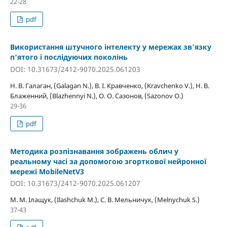
22-28
pdf
Використання штучного інтелекту у мережах зв’язку
п’ятого і послідуючих поколінь
DOI: 10.31673/2412-9070.2025.061203
Н. В. Галаган, (Galagan N.), В. І. Кравченко, (Kravchenko V.), Н. В.
Блаженний, (Blazhennyi N.), О. О. Сазонов, (Sazonov O.)
29-36
pdf
Методика розпізнавання зображень облич у
реальному часі за допомогою згорткової нейронної
мережі MobileNetV3
DOI: 10.31673/2412-9070.2025.061207
М. М. Ілащук, (Ilashchuk M.), С. В. Мельничук, (Melnychuk S.)
37-43