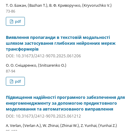
Т. О. Бажан, (Bazhan T.), В. Ф. Криворучко, (Kryvoruchko V.)
73-86
pdf
Виявлення пропаганди в текстовій модальності
шляхом застосування глибоких нейронних мереж
трансформерів
DOI: 10.31673/2412-9070.2025.061206
О. О. Сніцаренко, (Snitsarenko O.)
87-94
pdf
Підвищення надійності програмного забезпечення для
енергоменеджменту за допомогою предиктовного
моделювання та автоматизованого виправлення
DOI: 10.31673/2412-9070.2025.061212
A. Verlan, (Verlan A.), W. Zhinai, (Zhinai W.), Z. Yunhai, (Yunhai Z.)