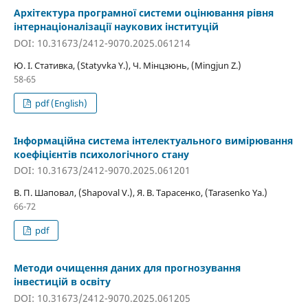
Архітектура програмної системи оцінювання рівня
інтернаціоналізації наукових інституцій
DOI: 10.31673/2412-9070.2025.061214
Ю. І. Стативка, (Statyvka Y.), Ч. Мінцзюнь, (Mingjun Z.)
58-65
pdf (English)
Інформаційна система інтелектуального вимірювання
коефіцієнтів психологічного стану
DOI: 10.31673/2412-9070.2025.061201
В. П. Шаповал, (Shapoval V.), Я. В. Тарасенко, (Tarasenko Ya.)
66-72
pdf
Методи очищення даних для прогнозування
інвестицій в освіту
DOI: 10.31673/2412-9070.2025.061205