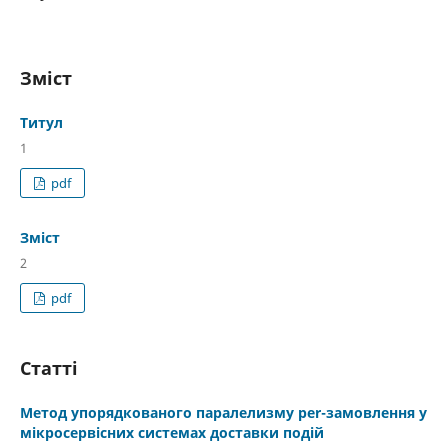
Зміст
Титул
1
pdf
Зміст
2
pdf
Статті
Метод упорядкованого паралелизму per-замовлення у
мікросервісних системах доставки подій