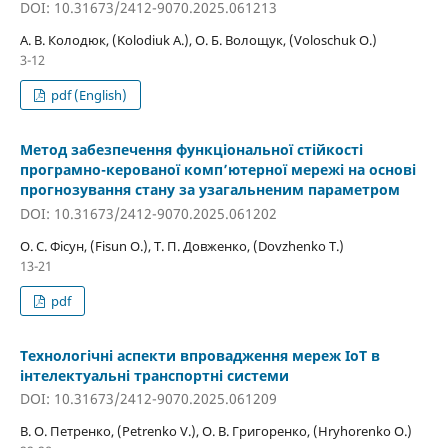
DOI: 10.31673/2412-9070.2025.061213
А. В. Колодюк, (Kolodiuk A.), О. Б. Волощук, (Voloschuk O.)
3-12
pdf (English)
Метод забезпечення функціональної стійкості
програмно-керованої комп’ютерної мережі на основі
прогнозування стану за узагальненим параметром
DOI: 10.31673/2412-9070.2025.061202
О. С. Фісун, (Fisun O.), Т. П. Довженко, (Dovzhenko T.)
13-21
pdf
Технологічні аспекти впровадження мереж ІоТ в
інтелектуальні транспортні системи
DOI: 10.31673/2412-9070.2025.061209
В. О. Петренко, (Petrenko V.), О. В. Григоренко, (Hryhorenko O.)