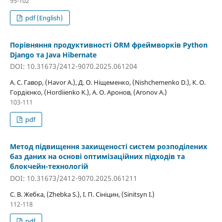
95-102
pdf (English)
Порівняння продуктивності ORM фреймворків Python
Django та Java Hibernate
DOI: 10.31673/2412-9070.2025.061204
А. С. Гавор, (Havor A.), Д. О. Ніщеменко, (Nishchemenko D.), К. О.
Гордієнко, (Hordiienko K.), А. О. Аронов, (Aronov A.)
103-111
pdf
Метод підвищення захищеності систем розподілених
баз даних на основі оптимізаційних підходів та
блокчейн-технологій
DOI: 10.31673/2412-9070.2025.061211
С. В. Жебка, (Zhebka S.), І. П. Сініцин, (Sinitsyn I.)
112-118
pdf