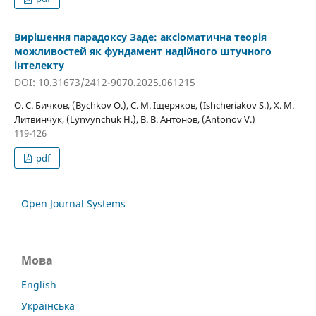
Вирішення парадоксу Заде: аксіоматична теорія
можливостей як фундамент надійного штучного
інтелекту
DOI: 10.31673/2412-9070.2025.061215
О. С. Бичков, (Bychkov O.), С. М. Іщеряков, (Ishcheriakov S.), Х. М.
Литвинчук, (Lynvynchuk H.), В. В. Антонов, (Antonov V.)
119-126
pdf
Open Journal Systems
Мова
English
Українська