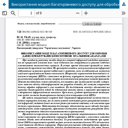
Використання моделі багаторівневого доступу для обробки даних при керуванні безпілотними літальними апаратами