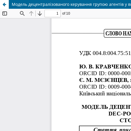
Модель децентралізованого керування групою агентів у 