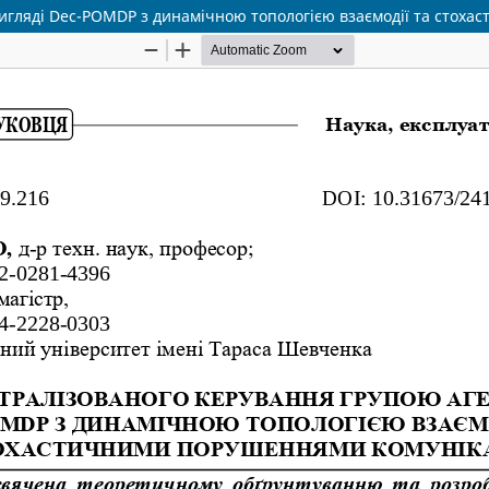
вигляді Dec-POMDP з динамічною топологією взаємодії та стоха