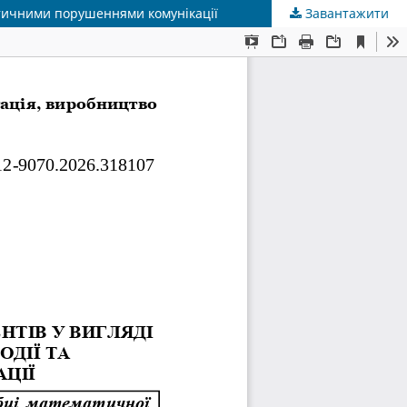
стичними порушеннями комунікації
Завантажити