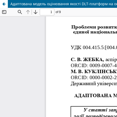
Адаптована модель оцінювання якості DLT-платформ на ос