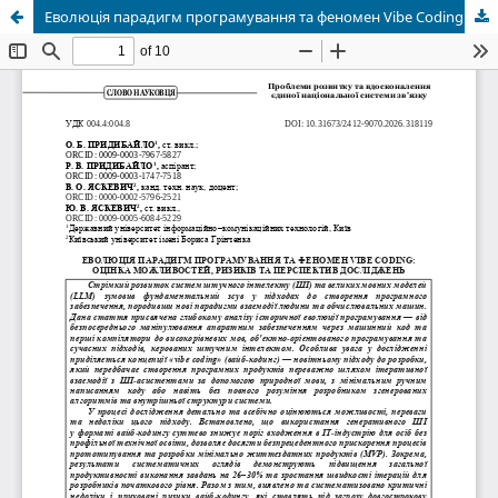
Еволюція парадигм програмування та феномен Vibe Coding: Оцінка можливостей, ризиків та перспектив досліджень