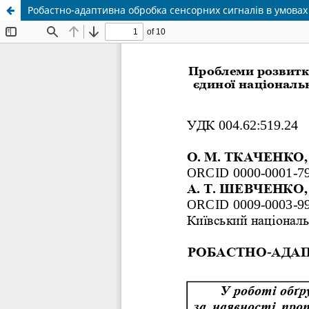
Робастно-адаптивна обробка сенсорних сигналів в умовах