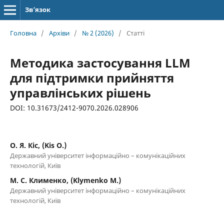
Зв’язок
Головна
/
Архіви
/
№ 2 (2026)
/
Статті
Методика застосування LLM
для підтримки прийняття
управлінських рішень
DOI: 10.31673/2412-9070.2026.028906
О. Я. Кіс, (Kis O.)
Державний університет інформаційно – комунікаційних
технологій, Київ
М. С. Клименко, (Klymenko M.)
Державний університет інформаційно – комунікаційних
технологій, Київ