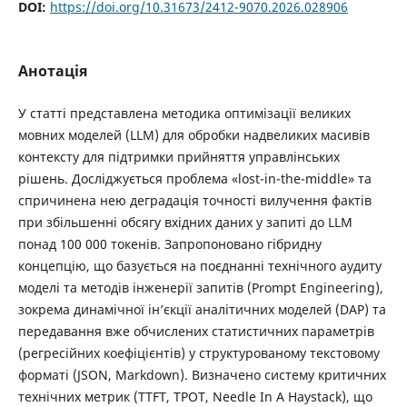
DOI:
https://doi.org/10.31673/2412-9070.2026.028906
Анотація
У статті представлена методика оптимізації великих
мовних моделей (LLM) для обробки надвеликих масивів
контексту для підтримки прийняття управлінських
рішень. Досліджується проблема «lost-in-the-middle» та
спричинена нею деградація точності вилучення фактів
при збільшенні обсягу вхідних даних у запиті до LLM
понад 100 000 токенів. Запропоновано гібридну
концепцію, що базується на поєднанні технічного аудиту
моделі та методів інженерії запитів (Prompt Engineering),
зокрема динамічної ін’єкції аналітичних моделей (DAP) та
передавання вже обчислених статистичних параметрів
(регресійних коефіцієнтів) у структурованому текстовому
форматі (JSON, Markdown). Визначено систему критичних
технічних метрик (TTFT, TPOT, Needle In A Haystack), що