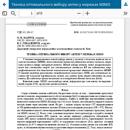
Техніка оптимального вибору антен у мережах MIMO