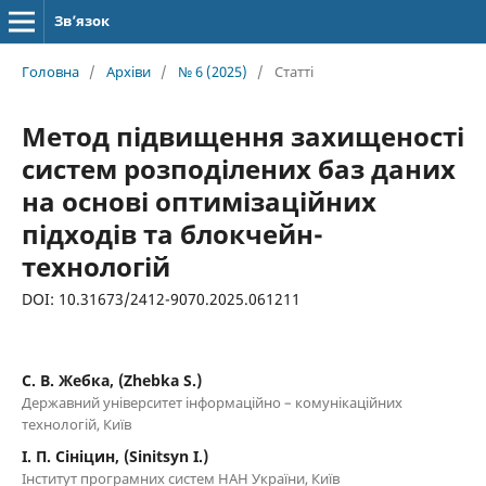
Зв’язок
Головна
/
Архіви
/
№ 6 (2025)
/
Статті
Метод підвищення захищеності
систем розподілених баз даних
на основі оптимізаційних
підходів та блокчейн-
технологій
DOI: 10.31673/2412-9070.2025.061211
С. В. Жебка, (Zhebka S.)
Державний університет інформаційно – комунікаційних
технологій, Київ
І. П. Сініцин, (Sinitsyn I.)
Інститут програмних систем НАН України, Київ