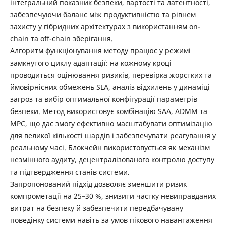
інтегральний показник безпеки, вартості та латентності,
забезпечуючи баланс між продуктивністю та рівнем
захисту у гібридних архітектурах з використанням on-
chain та off-chain зберігання.
Алгоритм функціонування методу працює у режимі
замкнутого циклу адаптації: на кожному кроці
проводиться оцінювання ризиків, перевірка жорстких та
ймовірнісних обмежень SLA, аналіз відхилень у динаміці
загроз та вибір оптимальної конфігурації параметрів
безпеки. Метод використовує комбінацію SAA, ADMM та
MPC, що дає змогу ефективно масштабувати оптимізацію
для великої кількості шардів і забезпечувати реагування у
реальному часі. Блокчейн використовується як механізм
незмінного аудиту, децентралізованого контролю доступу
та підтвердження станів системи.
Запропонований підхід дозволяє зменшити ризик
компрометації на 25–30 %, знизити частку невиправданих
витрат на безпеку й забезпечити передбачувану
поведінку системи навіть за умов пікового навантаження