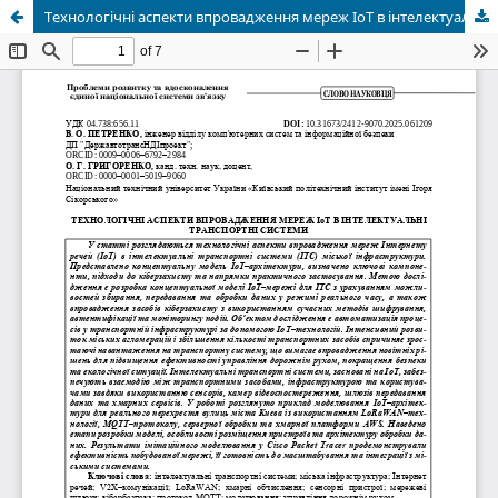
Технологічні аспекти впровадження мереж ІоТ в інтелектуальні транспортні системи