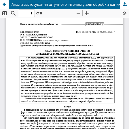
Аналіз застосування штучного інтелекту для обробки даних 3D-сканування