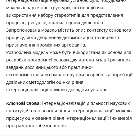
інтернаціоналізації наукових установ, було побудовано
модель ієрархічної структури, що передбачає
використання набору стереотипів для представлення
процесів, ресурсів, правил і цілей діяльності.
Запропонована модель містить опис контексту основного
процесу, його дворівневу декомпозицію та перелік і
призначення проміжних артефактів.
Розроблена модель може бути використана як основа для
розробки програмної основи для автоматизації рутинних
завдань дослідницького або практично-
експериментального характеру при розробці та апробації
довільних методологій оцінки рівня
інтернаціоналізації науково-дослідних установ.
Ключові слова:
інтернаціоналізація діяльності наукових
інституцій; оцінювання рівня інтернаціоналізації; модель
процесу оцінювання рівня інтернаціоналізації; інженерія
програмного забезпечення.