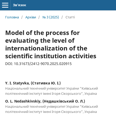
Зв’язок
Головна
/
Архіви
/
№ 3 (2025)
/
Статті
Model of the process for
evaluating the level of
internationalization of the
scientific institution activities
DOI: 10.31673/2412-9070.2025.020915
Y. I. Statyvka, (Стативка Ю. І.)
Національний технічний університет України “Київський
політехнічний інститут імені Ігоря Сікорського”, Україна
O. L. Nedashkivskiy, (Недашківський О. Л.)
Національний технічний університет України “Київський
політехнічний інститут імені Ігоря Сікорського”, Україна