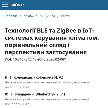
Зв’язок
Головна
/
Архіви
/
№ 3 (2025)
/
Статті
Технології BLE та ZigBee в ІоТ-
системах керування кліматом:
порівняльний огляд і
перспективи застосування
DOI: 10.31673/2412-9070.2025.024081
Н. В. Коломієць, (Kolomiiets N. V.)
Державний університет інформаційно – комунікаційних
технологій, Київ
Ю. В. Владарчик, (Vladarchyk Y. V.)
Державний університет інформаційно – комунікаційних
технологій, Київ