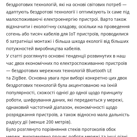
бездротових технологій, які на основі світових потреб —
адаптують бездротові технології і оптимізують їх саме під
малоспоживаючі електроенергію пристрої. Варто також
відзначити і екологічну складову, оскільки на проведення
сотень або тисяч кабелів для ІоТ пристроїв, проводилися
б затратніші монтажі і більша шкода екології від більших
потужностей виробництва кабелів.
У статті розглянуто основні тенденції розвинутих в наш
час двох економічних по електроспоживанню пристроїв
— бездротових мережних технологій Bluetooth LE
та ZigBee. Основна увага при виборі конкретно цих двох
бездротових технологій була акцентованою на їхній
популярності, схожості однієї до одної щодо принципу
роботи, шифрування даних, які передаються у мережі,
однаковий частотний діапазон, економічності щодо
розряджання пристроїв, а також відносно мала дальність
радіусу дії (менше 200 метрів).
Було розглянуто порівняння стеків протоколів обох
мереж, виокремлено процес роботи мережі та інші різні