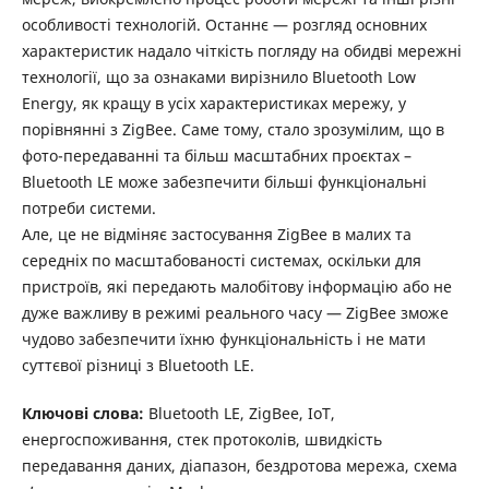
особливості технологій. Останнє — розгляд основних
характеристик надало чіткість погляду на обидві мережні
технології, що за ознаками вирізнило Bluetooth Low
Energy, як кращу в усіх характеристиках мережу, у
порівнянні з ZigBee. Саме тому, стало зрозумілим, що в
фото-передаванні та більш масштабних проєктах –
Bluetooth LE може забезпечити більші функціональні
потреби системи.
Але, це не відміняє застосування ZigBee в малих та
середніх по масштабованості системах, оскільки для
пристроїв, які передають малобітову інформацію або не
дуже важливу в режимі реального часу — ZigBee зможе
чудово забезпечити їхню функціональність і не мати
суттєвої різниці з Bluetooth LE.
Ключові слова:
Bluetooth LE, ZigBee, ІоТ,
енергоспоживання, стек протоколів, швидкість
передавання даних, діапазон, бездротова мережа, схема