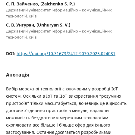
С. П. Зайченко, (Zaichenko S. P.)
Державний університет інформаційно – комунікаційних
технологій, Київ
С. В. Унгурян, (Unhuryan S. V.)
Державний університет інформаційно – комунікаційних
технологій, Київ
DOI:
https://doi.org/10.31673/2412-9070.2025.024081
Анотація
Вибір мережної технології є ключовим у розробці ІоТ
систем. Оскільки в ІоТ та ІІоТ використання “розумних
пристроїв” тільки масштабується, вочевидь це відносить
дротове з’єднання пристроїв в минуле, надаючи
можливість бездротовим мережним технологіям
охоплювати все більше і більше сфер для їхнього
застосування. Останнє досягається розробниками