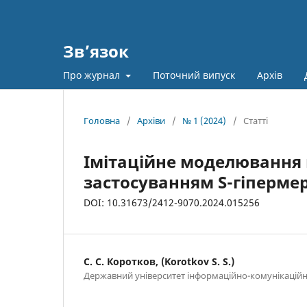
Зв’язок
Про журнал
Поточний випуск
Архів
Головна
/
Архіви
/
№ 1 (2024)
/
Статті
Імітаційне моделювання 
застосуванням S-­гіперме
DOI: 10.31673/2412-9070.2024.015256
С. С. Коротков, (Korotkov S. S.)
Державний університет інформаційно-комунікаційни