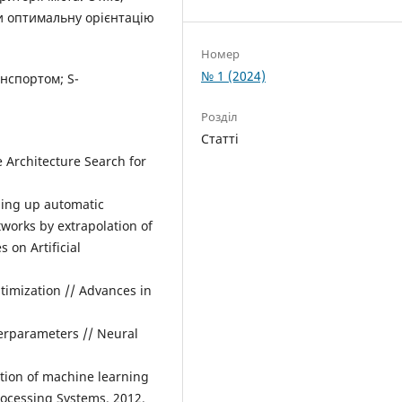
и оптимальну орієнтацію
Номер
№ 1 (2024)
нспортом; S-
Розділ
Статті
ve Architecture Search for
ding up automatic
works by extrapolation of
 on Artificial
timization // Advances in
perparameters // Neural
ation of machine learning
rocessing Systems. 2012.