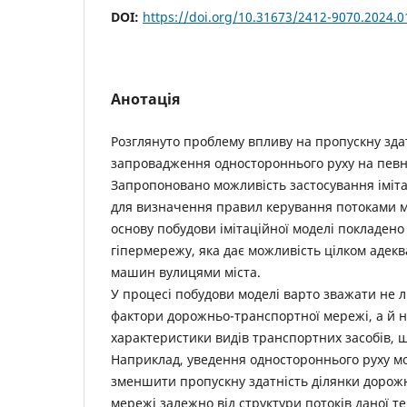
DOI:
https://doi.org/10.31673/2412-9070.2024.
Анотація
Розглянуто проблему впливу на пропускну зда
запровадження одностороннього руху на певн
Запропоновано можливість застосування іміт
для визначення правил керування потоками м
основу побудови імітаційної моделі покладено
гіпермережу, яка дає можливість цілком адек
машин вулицями міста.
У процесі побудови моделі варто зважати не л
фактори дорожньо-транспортної мережі, а й на
характеристики видів транспортних засобів, щ
Наприклад, уведення одностороннього руху мо
зменшити пропускну здатність ділянки дорож
мережі залежно від структури потоків даної те