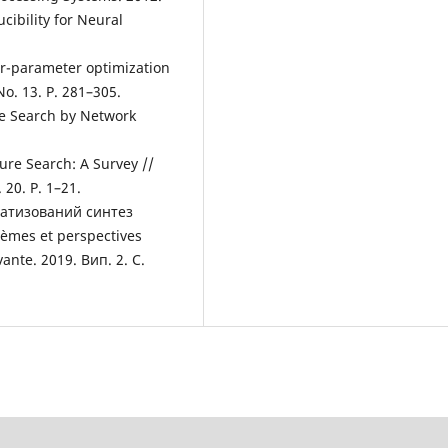
cibility for Neural
er-parameter optimization
o. 13. P. 281–305.
ure Search by Network
ture Search: A Survey //
20. P. 1–21.
матизований синтез
èmes et perspectives
ante. 2019. Вип. 2. С.