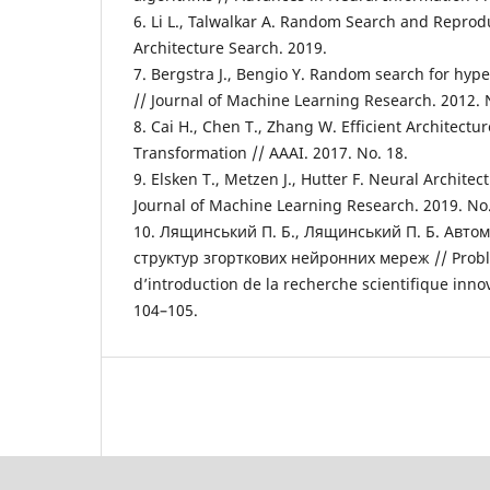
6. Li L., Talwalkar A. Random Search and Reprodu
Architecture Search. 2019.
7. Bergstra J., Bengio Y. Random search for hyp
// Journal of Machine Learning Research. 2012. N
8. Cai H., Chen T., Zhang W. Efficient Architect
Transformation // AAAI. 2017. No. 18.
9. Elsken T., Metzen J., Hutter F. Neural Architec
Journal of Machine Learning Research. 2019. No. 
10. Лящинський П. Б., Лящинський П. Б. Авто
структур згорткових нейронних мереж // Probl
d’introduction de la recherche scientifique innov
104–105.