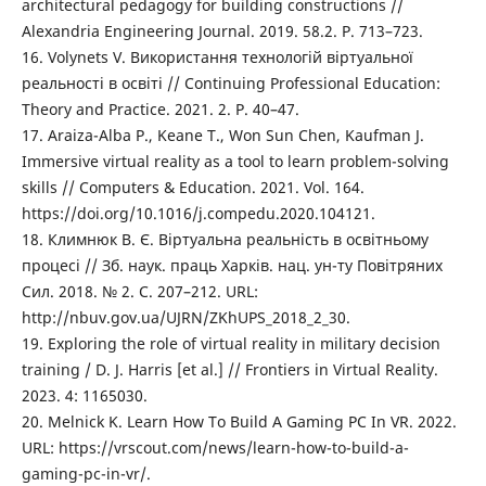
architectural pedagogy for building constructions //
Alexandria Engineering Journal. 2019. 58.2. P. 713–723.
16. Volynets V. Використання технологій віртуальної
реальності в освіті // Continuing Professional Education:
Theory and Practice. 2021. 2. P. 40–47.
17. Araiza-Alba P., Keane T., Won Sun Chen, Kaufman J.
Immersive virtual reality as a tool to learn problem-solving
skills // Computers & Education. 2021. Vol. 164.
https://doi.org/10.1016/j.compedu.2020.104121.
18. Климнюк В. Є. Віртуальна реальність в освітньому
процесі // Зб. наук. праць Харків. нац. ун-ту Повітряних
Сил. 2018. № 2. С. 207–212. URL:
http://nbuv.gov.ua/UJRN/ZKhUPS_2018_2_30.
19. Exploring the role of virtual reality in military decision
training / D. J. Harris [et al.] // Frontiers in Virtual Reality.
2023. 4: 1165030.
20. Melnick K. Learn How To Build A Gaming PC In VR. 2022.
URL: https://vrscout.com/news/learn-how-to-build-a-
gaming-pc-in-vr/.