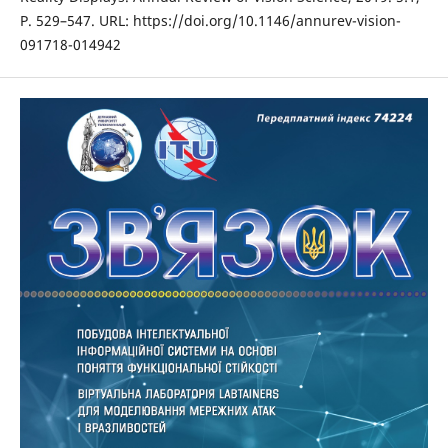
P. 529–547. URL: https://doi.org/10.1146/annurev-vision-
091718-014942