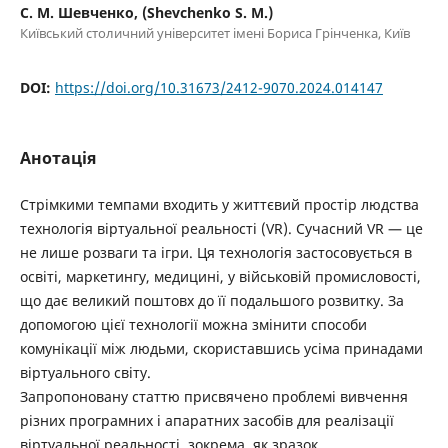
С. М. Шевченко, (Shevchenko S. M.)
Київський столичний університет імені Бориса Грінченка, Київ
DOI:
https://doi.org/10.31673/2412-9070.2024.014147
Анотація
Стрімкими темпами входить у життєвий простір людства
технологія віртуальної реальності (VR). Сучасний VR — це
не лише розваги та ігри. Ця технологія застосовується в
освіті, маркетингу, медицині, у військовій промисловості,
що дає великий поштовх до її подальшого розвитку. За
допомогою цієї технології можна змінити способи
комунікації між людьми, скориставшись усіма принадами
віртуального світу.
Запропоновану статтю присвячено проблемі вивчення
різних програмних і апаратних засобів для реалізації
віртуальної реальності, зокрема, як зразок,