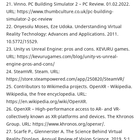
21. Vinno. PC Building Simulator 2 – PC Review. 01.02.2022.
URL: https://www.thumbculture.co.uk/pc-building-
simulator-2-pc-review
22. Onyesolu Moses, Eze Udoka. Understanding Virtual
Reality Technology: Advances and Applications. 2011.
10.5772/15529.
23. Unity vs Unreal Engine: pros and cons. KEVURU games.
URL: https://kevurugames.com/blog/unity-vs-unreal-
engine-pros-and-cons/
24. SteamVR. Steam. URL:
https://store.steampowered.com/app/250820/SteamVR/
25. Contributors to Wikimedia projects. OpenXR - Wikipedia.
Wikipedia, the free encyclopedia. URL:
https://en.wikipedia.org/wiki/OpenXR.
26. OpenXR – High-performance access to AR- and VR-
collectively known as XR-platforms and devices. The Khronos
Group. URL: https://www.khronos.org/openxr/.
27. Scarfe P., Glennerster A. The Science Behind Virtual
Reality Displays. Annual Review of Vision Science, 2019. 5:1,