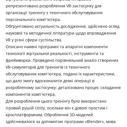
репрезентовано розроблення VR-застосунку для
організації тренінгу з технічного обслуговування
персонального комп’ютера.
Обґрунтовано актуальність дослідження, здійснено огляд
наукової та методичної літератури щодо впровадження
VR у різні сфери суспільства.
Описано наявні програмні та апаратні компоненти
технології віртуальної реальності, інструменти та
фреймворки. Проведено порівняльний аналіз створених
VR-симуляторів для тренінгів із технічного
обслуговування комп’ютера, подано їх характеристики,
що дало змогу вдосконалити деякі операції в
розробленому застосунку: деталізовано процес складання
компонентів комп’ютера.
Для розроблення цього тренінгу було використано
ігровий рушій Unity, оскільки він є доволі простим і
кросплатформним. Оброблення 3D-моделей
здійснювалося за допомогою програми «Blender», мова