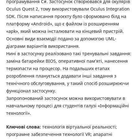
програмування С#. Застосунок створювався для окулярів
Oculus Quest 2, тому використовували Oculus Integration
SDK. Після написання проєкту було сформовано білд на
платформу «Android», що є файлом із розширенням
«apk», який можна інсталювати на кінцевий пристрій.
Основні види взаємодії подано за допомогою UML-
діаграми варіантів використання.
Нині в застосунку реалізовано такі тренувальні завдання:
заміна батарейки BIOS, оперативної пам’яті, нанесення
термопасти на процесор. На подальших етапах
розроблення планується додавати інші завдання з
технічного обслуговування, у такий спосіб розширюючи
функціонал застосунку.
Запропонований застосунок можна використовувати в
навчальному процесі для студентів галузі «Інформаційні
технології».
Ключові слова:
технологія віртуальної реальності;
програмне забезпечення технології VR; апаратні