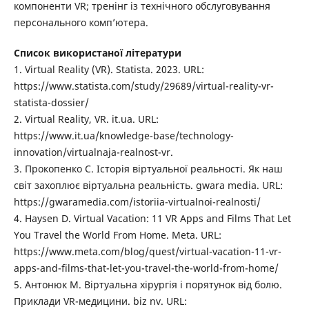
компоненти VR; тренінг із технічного обслуговування
персонального комп’ютера.
Список використаної літератури
1. Virtual Reality (VR). Statista. 2023. URL:
https://www.statista.com/study/29689/virtual-reality-vr-
statista-dossier/
2. Virtual Reality, VR. it.ua. URL:
https://www.it.ua/knowledge-base/technology-
innovation/virtualnaja-realnost-vr.
3. Прокопенко С. Історія віртуальної реальності. Як наш
світ захоплює віртуальна реальність. gwara media. URL:
https://gwaramedia.com/istoriia-virtualnoi-realnosti/
4. Haysen D. Virtual Vacation: 11 VR Apps and Films That Let
You Travel the World From Home. Meta. URL:
https://www.meta.com/blog/quest/virtual-vacation-11-vr-
apps-and-films-that-let-you-travel-the-world-from-home/
5. Антонюк М. Віртуальна хірургія і порятунок від болю.
Приклади VR-медицини. biz nv. URL: