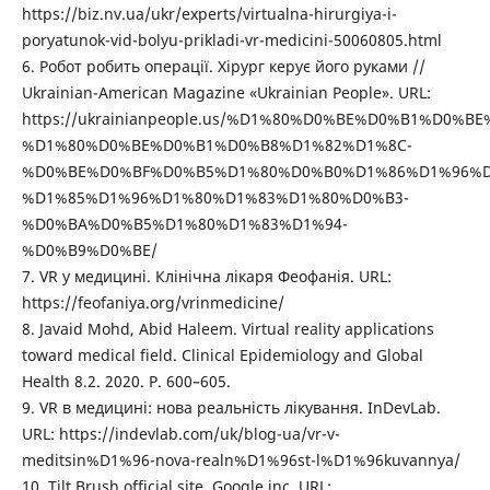
https://biz.nv.ua/ukr/experts/virtualna-hirurgiya-i-
poryatunok-vid-bolyu-prikladi-vr-medicini-50060805.html
6. Робот робить операції. Хірург керує його руками //
Ukrainian-American Magazine «Ukrainian People». URL:
https://ukrainianpeople.us/%D1%80%D0%BE%D0%B1%D0%BE
%D1%80%D0%BE%D0%B1%D0%B8%D1%82%D1%8C-
%D0%BE%D0%BF%D0%B5%D1%80%D0%B0%D1%86%D1%96%D
%D1%85%D1%96%D1%80%D1%83%D1%80%D0%B3-
%D0%BA%D0%B5%D1%80%D1%83%D1%94-
%D0%B9%D0%BE/
7. VR у медицині. Клінічна лікаря Феофанія. URL:
https://feofaniya.org/vrinmedicine/
8. Javaid Mohd, Abid Haleem. Virtual reality applications
toward medical field. Clinical Epidemiology and Global
Health 8.2. 2020. Р. 600–605.
9. VR в медицині: нова реальність лікування. InDevLab.
URL: https://indevlab.com/uk/blog-ua/vr-v-
meditsin%D1%96-nova-realn%D1%96st-l%D1%96kuvannya/
10. Tilt Brush official site. Google inc. URL: