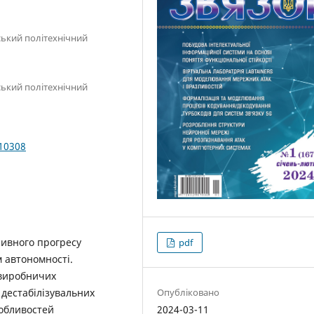
ський політехнічний
ський політехнічний
010308
сивного прогресу
pdf
м автономності.
 виробничих
Опубліковано
 дестабілізувальних
2024-03-11
собливостей