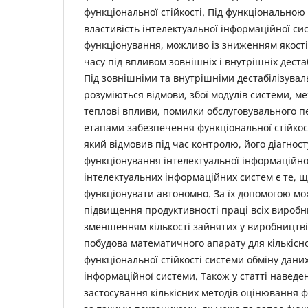
функціональної стійкості. Під функціональною 
властивість інтелектуальної інформаційної си
функціонування, можливо із зниженням якості
часу під впливом зовнішніх і внутрішніх деста
Під зовнішніми та внутрішніми дестабілізув
розуміються відмови, збої модулів системи, м
теплові впливи, помилки обслуговувального 
етапами забезпечення функціональної стійкос
який відмовив під час контролю, його діагнос
функціонування інтелектуальної інформаційно
інтелектуальних інформаційних систем є те, 
функціонувати автономно. За їх допомогою м
підвищення продуктивності праці всіх виробн
зменшенням кількості зайнятих у виробництв
побудова математичного апарату для кількісн
функціональної стійкості системи обміну дани
інформаційної системи. Також у статті наведе
застосування кількісних методів оцінювання ф