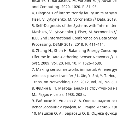
Bicanek, Y. Bardachov, M. Voronenko // Advances
and Computing. 2020. 1020. Р. 81–96.
4. Diagnosis of intermittently faulty units at syst
Fiser, V. Lytvynenko, M. Voronenko // Data. 2019. 
5. Self-Diagnosis of the Systems with Intermittent
Mashkov, V. Lytvynenko, J. Fiser, M. Voronenko /
IEEE 2nd International Conference on Data Str
Processing, DSMP 2018. 2018. Р. 411–414.
6. Zhang H., Shen H. Balancing Energy Consump
Lifetime in Data-Gathering Sensor Networks // IEE
Syst. 2009. Vol. 20, No. 10. Р. 1526–1539.
7. Making sensor networks immortal: An energy
wireless power transfer / L. Xie, Y. Shi, Y. T. Hou
Trans. on Networking. Dec. 2012. Vol. 20, No. 6. 
8. Филин Б. П. Методы анализа структурной н
М.: Радио и связь, 1988. 208 с.
9. Райншке К., Ушаков И. А. Оценка надежност
использованием графов. М.: Радио и связь, 198
10. Машков О. А., Барабаш О. В. Оцінка функці