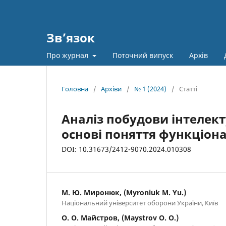
Зв’язок
Про журнал
Поточний випуск
Архів
Головна
/
Архіви
/
№ 1 (2024)
/
Статті
Аналіз побудови інтелек
основі поняття функціона
DOI: 10.31673/2412-9070.2024.010308
М. Ю. Миронюк, (Myroniuk M. Yu.)
Національний університет оборони України, Київ
О. О. Майстров, (Maystrov O. O.)