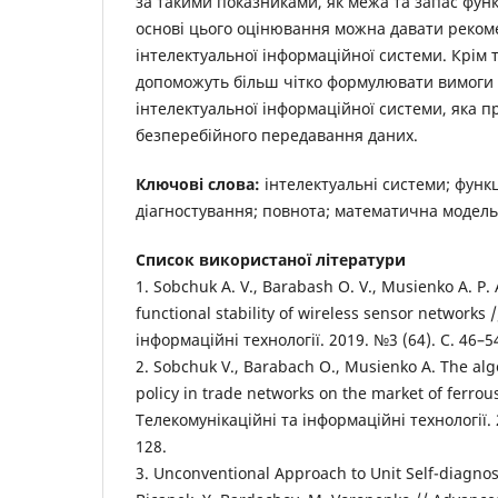
за такими показниками, як межа та запас функц
основі цього оцінювання можна давати рекоме
інтелектуальної інформаційної системи. Крім 
допоможуть більш чітко формулювати вимоги 
інтелектуальної інформаційної системи, яка п
безперебійного передавання даних.
Ключові слова:
інтелектуальні системи; функц
діагностування; повнота; математична модель
Список використаної літератури
1. Sobchuk A. V., Barabash O. V., Musienko A. P
functional stability of wireless sensor networks
інформаційні технології. 2019. №3 (64). С. 46–5
2. Sobchuk V., Barabach O., Musienko A. The algo
policy in trade networks on the market of ferrou
Телекомунікаційні та інформаційні технології. 
128.
3. Unconventional Approach to Unit Self-diagnosi