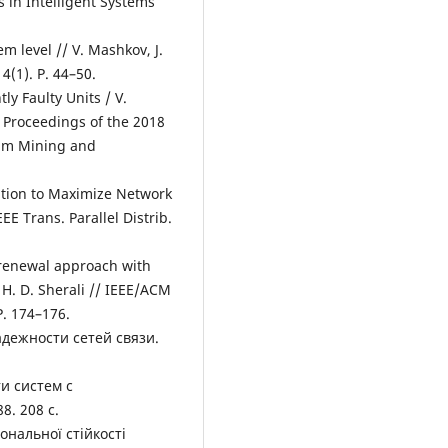
 in Intelligent Systems
em level // V. Mashkov, J.
4(1). Р. 44–50.
ly Faulty Units / V.
/ Proceedings of the 2018
eam Mining and
tion to Maximize Network
E Trans. Parallel Distrib.
renewal approach with
, H. D. Sherali // IEEE/ACM
Р. 174–176.
адежности сетей связи.
и систем с
8. 208 c.
ональної стійкості