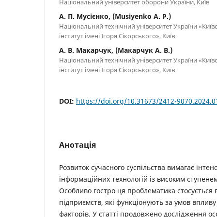
Національний університет оборони України, Київ
А. П. Мусієнко, (Musiyenko A. P.)
Національний технічний університет України «Київ
інститут імені Ігоря Сікорського», Київ
А. В. Макарчук, (Макарчук А. В.)
Національний технічний університет України «Київ
інститут імені Ігоря Сікорського», Київ
DOI:
https://doi.org/10.31673/2412-9070.2024.
Анотація
Розвиток сучасного суспільства вимагає інтен
інформаційних технологій із високим ступене
Особливо гостро ця проблематика стосується
підприємств, які функціонують за умов впливу
факторів. У статті продовжено дослідження о