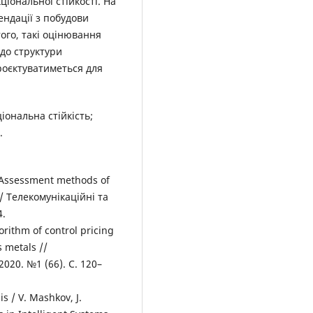
іональної стійкості. На
ндації з побудови
того, такі оцінювання
до структури
роєктуватиметься для
іональна стійкість;
.
. Assessment methods of
 // Телекомунікаційні та
4.
rithm of control pricing
s metals //
2020. №1 (66). C. 120–
s / V. Mashkov, J.